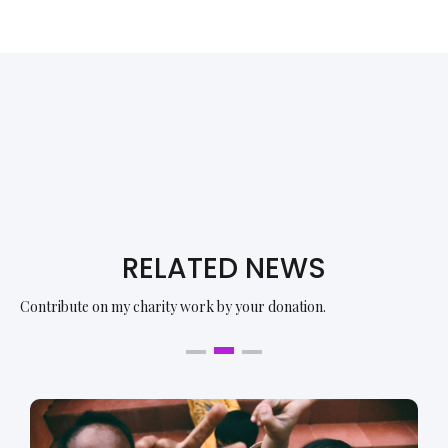
BY ADELINE GLOVER
Cause Leader
Aspernatur aut id quasi velit rem. Laudantium
saepe veritatis ipsa sit.
RELATED NEWS
Contribute on my charity work by your donation.